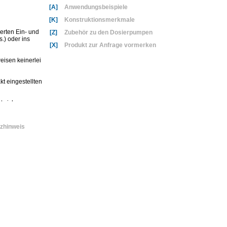
[A]
Anwendungsbeispiele
[K]
Konstruktionsmerkmale
erten Ein- und
[Z]
Zubehör zu den Dosierpumpen
) oder ins
[X]
Produkt zur Anfrage vormerken
eisen keinerlei
kt eingestellten
t sichere
s Dosierers.
zhinweis