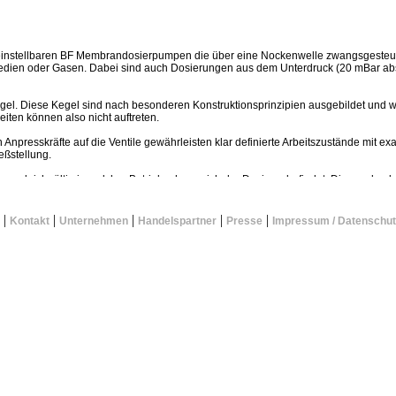
 einstellbaren BF Membrandosierpumpen die über eine Nockenwelle zwangsgesteu
dien oder Gasen. Dabei sind auch Dosierungen aus dem Unterdruck (20 mBar abs.
gel. Diese Kegel sind nach besonderen Konstruktionsprinzipien ausgebildet und w
eiten können also nicht auftreten.
presskräfte auf die Ventile gewährleisten klar definierte Arbeitszustände mit exa
eßstellung.
gleichgültig in welcher Betriebsphase sich der Dosierer befindet. Dieser absolu
e sowie die hohe Präzision der Bauteile begründen die extrem hohe Genauigkeit de
|
|
|
|
|
Kontakt
Unternehmen
Handelspartner
Presse
Impressum / Datenschut