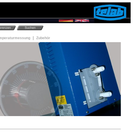
|
mperaturmessung
Zubehör