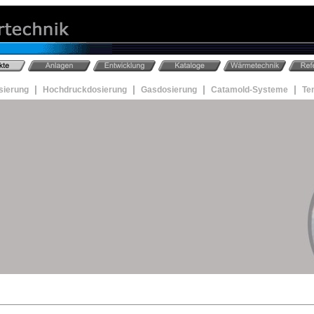
|
|
|
|
sierung
Hochdruckdosierung
Gasdosierung
Catamold-Systeme
Te