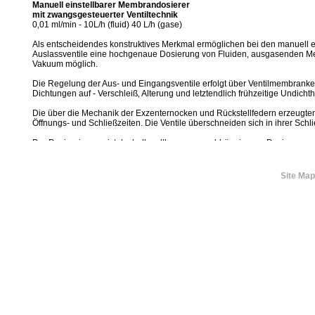
Manuell einstellbarer Membrandosierer
mit zwangsgesteuerter Ventiltechnik
0‚01 ml/min - 10L/h (fluid) 40 L/h (gase)
Als entscheidendes konstruktives Merkmal ermöglichen bei den manuell
Auslassventile eine hochgenaue Dosierung von Fluiden‚ ausgasenden Me
Vakuum möglich.
Die Regelung der Aus- und Eingangsventile erfolgt über Ventilmembranke
Dichtungen auf - Verschleiß‚ Alterung und letztendlich frühzeitige Undichth
Die über die Mechanik der Exzenternocken und Rückstellfedern erzeugten An
Öffnungs- und Schließzeiten. Die Ventile überschneiden sich in ihrer Schli
Der Dosiereingang ist deshalb vollkommen unabhängig vom Dosierausgang‚ 
Dosierablauf‚ das zwangsweise‚ absolut sichere Funktionieren der Ventil
Site Map